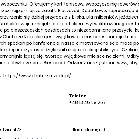
wypoczynku. Oferujemy kort tenisowy, wypożyczalnię rowerów o
zez najpiękniejsze zakątki Bieszczad. Dodatkowo, zapraszając do
rzyjrzenia się dzikiej przyrodzie z bliska. Dla miłośników jeźdz
konalić swoje umiejętności pod okiem wykwalifikowanego instru
a po bieszczadzkich bezdrożach to niezapomniane przeżycie, kt
 Chutorze Kozackim jest wyjątkowa, a nasza restauracja to idea
ych spotkań po konferencje. Nasza klimatyzowana sala może p
ażdej uroczystości dzięki unikalnej kozackiej stylistyce. Czeka
harmonijnie łączą się, tworząc wyjątkowe miejsce na ziemi. Odkry
ane chwile w sercu Bieszczad. Odwiedź naszą stronę www, aby u
w:
https://www.chutor-kozacki.pl/
Telefon:
+48 13 46 59 267
edzin:
473
Ilość kliknięć:
0