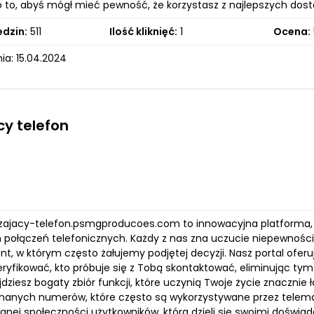
o to, abyś mógł mieć pewność, że korzystasz z najlepszych dos
edzin:
511
Ilość kliknięć:
1
Ocena:
ia: 15.04.2024
cy telefon
rzajacy-telefon.psmgproducoes.com to innowacyjna platforma, 
 połączeń telefonicznych. Każdy z nas zna uczucie niepewnoś
, w którym często żałujemy podjętej decyzji. Nasz portal oferuj
ryfikować, kto próbuje się z Tobą skontaktować, eliminując t
jdziesz bogaty zbiór funkcji, które uczynią Twoje życie znaczni
nanych numerów, które często są wykorzystywane przez telemar
nej społeczności użytkowników, która dzieli się swoimi doświad