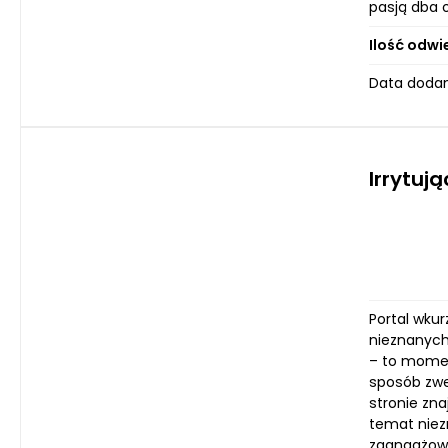
pasją dba 
Ilość odwi
Data dodan
Irrytują
Portal wku
nieznanych
– to moment
sposób zwe
stronie zna
temat niez
zaangażowa