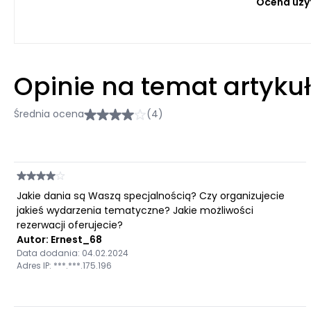
Ocena uży
Opinie na temat artyku
Średnia ocena
(4)
Jakie dania są Waszą specjalnością? Czy organizujecie
jakieś wydarzenia tematyczne? Jakie możliwości
rezerwacji oferujecie?
Autor: Ernest_68
Data dodania: 04.02.2024
Adres IP: ***.***.175.196