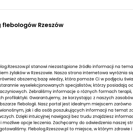
 flebologów Rzeszów
bolog.Rzeszow.pl stanowi niezastąpione źródło informacji na te
iem żylaków w Rzeszowie. Nasza strona internetowa wyróżnia się
e również obszerną bazę wiedzy, która pomoże Ci w podjęciu świ
 starannie wyselekcjonowanych specjalistów, którzy posiadają od
aczyniowych. Zebraliśmy informacje o różnych formach terapi
h profilaktyki. Gwarantujemy, że korzystając z naszych zasobów
bszarze flebologii. Nasz portal jest idealnym miejscem zarówno
wionośnym, jak i dla osób poszukujących informacji na temat 
zych. Dzięki intuicyjnej nawigacji bez trudu znajdziesz informac
 i możliwe opcje leczenia. Zachęcamy do odwiedzenia naszej stro
gotowaliśmy. Flebolog.Rzeszow.pl to miejsce, w którym zdrowie 