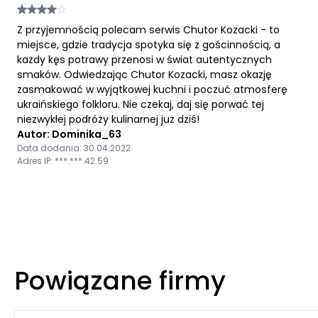
Z przyjemnością polecam serwis Chutor Kozacki - to
miejsce, gdzie tradycja spotyka się z gościnnością, a
każdy kęs potrawy przenosi w świat autentycznych
smaków. Odwiedzając Chutor Kozacki, masz okazję
zasmakować w wyjątkowej kuchni i poczuć atmosferę
ukraińskiego folkloru. Nie czekaj, daj się porwać tej
niezwykłej podróży kulinarnej już dziś!
Autor: Dominika_63
Data dodania: 30.04.2022
Adres IP: ***.***.42.59
Powiązane firmy