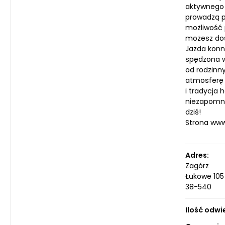
aktywnego 
prowadzą pr
możliwość p
możesz dos
Jazda konn
spędzona w
od rodzinn
atmosferę k
i tradycja 
niezapomni
dziś!
Strona ww
Adres:
Zagórz
Łukowe 105
38-540
Ilość odwi