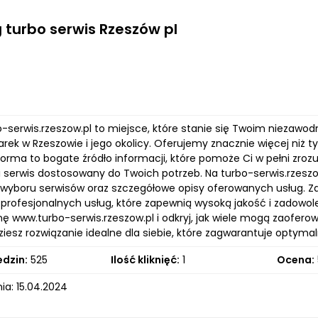
 turbo serwis Rzeszów pl
bo-serwis.rzeszow.pl to miejsce, które stanie się Twoim nieza
rek w Rzeszowie i jego okolicy. Oferujemy znacznie więcej niż 
orma to bogate źródło informacji, które pomoże Ci w pełni zrozu
serwis dostosowany do Twoich potrzeb. Na turbo-serwis.rzeszow.
wyboru serwisów oraz szczegółowe opisy oferowanych usług. Za
 profesjonalnych usług, które zapewnią wysoką jakość i zadowole
ę www.turbo-serwis.rzeszow.pl i odkryj, jak wiele mogą zaoferow
iesz rozwiązanie idealne dla siebie, które zagwarantuje optyma
edzin:
525
Ilość kliknięć:
1
Ocena:
ia: 15.04.2024