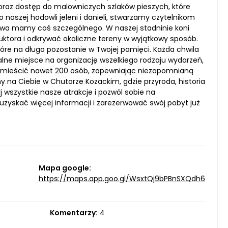
raz dostęp do malowniczych szlaków pieszych, które
 naszej hodowli jeleni i danieli, stwarzamy czytelnikom
iectwa mamy coś szczególnego. W naszej stadninie koni
ktora i odkrywać okoliczne tereny w wyjątkowy sposób.
óre na długo pozostanie w Twojej pamięci. Każda chwila
lne miejsce na organizację wszelkiego rodzaju wydarzeń,
omieścić nawet 200 osób, zapewniając niezapomnianą
my na Ciebie w Chutorze Kozackim, gdzie przyroda, historia
j wszystkie nasze atrakcje i pozwól sobie na
zyskać więcej informacji i zarezerwować swój pobyt już
Mapa google:
https://maps.app.goo.gl/WsxtQj9bPBnSXQdh6
Komentarzy:
4