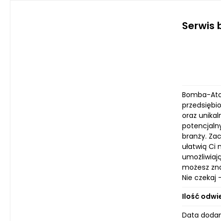
Serwis
Bomba-Atom
przedsiębi
oraz unika
potencjaln
branży. Za
ułatwią Ci
umożliwiają
możesz zna
Nie czekaj 
Ilość odwi
Data dodan