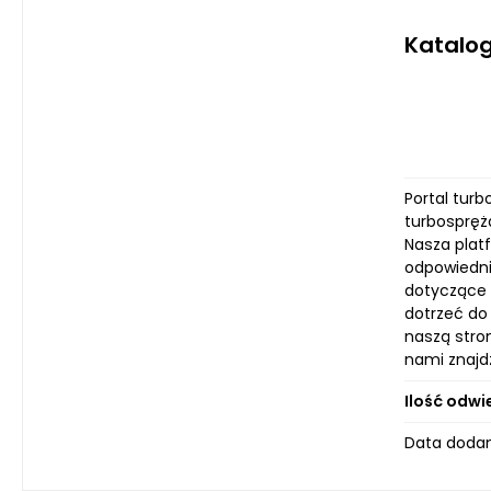
Katalog
Portal tur
turbospręża
Nasza platf
odpowiedni 
dotyczące 
dotrzeć do
naszą stron
nami znajdz
Ilość odwi
Data dodan