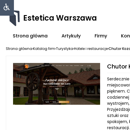
Estetica Warszawa
Strona główna
Artykuły
Firmy
Kon
Strona główna
›
Katalog firm
›
Turystyka
›
Hotele i restauracje
›
Chutor Koza
Chutor 
Serdecznie
miejscowoś
pięknem. Ch
codziennej
wystrojem,
Przyjeżdżaj
sztuki oraz
spokojem, k
restauracji