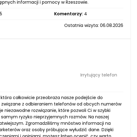
tępnych informacji i pomocy w Rzeszowie.
5
Komentarzy:
4
Ostatnia wizyta: 06.08.2026
Irrytujący telefon
która całkowicie przeobraża nasze podejście do
ci związane z odbieraniem telefonów od obcych numerów
e niezawodne rozwiązanie, które pozwoli Ci w szybki
ym samym ryzyko nieprzyjemnych rozmów. Na naszej
e łatwiejszym. Zgromadziliśmy mnóstwo informacji na
keterów oraz osoby próbujące wyłudzić dane. Dzięki
czeniami i opiniami, możesz łatwo ocenić, czy warto