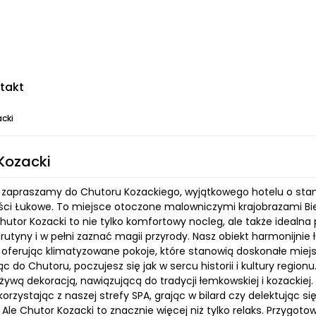
takt
cki
Kozacki
 zapraszamy do Chutoru Kozackiego, wyjątkowego hotelu o stan
ci Łukowe. To miejsce otoczone malowniczymi krajobrazami Bie
utor Kozacki to nie tylko komfortowy nocleg, ale także idealna 
 rutyny i w pełni zaznać magii przyrody. Nasz obiekt harmonijn
 oferując klimatyzowane pokoje, które stanowią doskonałe miej
ąc do Chutoru, poczujesz się jak w sercu historii i kultury regi
 żywą dekoracją, nawiązującą do tradycji łemkowskiej i kozackie
orzystając z naszej strefy SPA, grając w bilard czy delektując si
. Ale Chutor Kozacki to znacznie więcej niż tylko relaks. Przygot