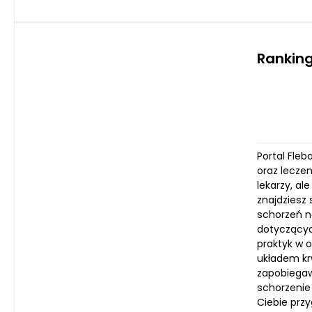
Ranking
Portal Fle
oraz leczen
lekarzy, al
znajdziesz
schorzeń n
dotyczącyc
praktyk w o
układem kr
zapobiegawc
schorzenie
Ciebie przy