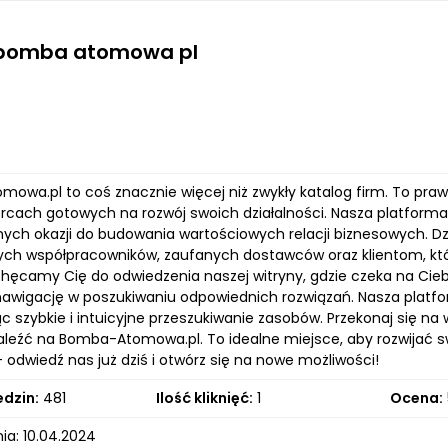
 bomba atomowa pl
owa.pl to coś znacznie więcej niż zwykły katalog firm. To pra
orcach gotowych na rozwój swoich działalności. Nasza platform
lnych okazji do budowania wartościowych relacji biznesowych. 
ych współpracowników, zaufanych dostawców oraz klientom, kt
chęcamy Cię do odwiedzenia naszej witryny, gdzie czeka na Cieb
 nawigację w poszukiwaniu odpowiednich rozwiązań. Nasza platf
c szybkie i intuicyjne przeszukiwanie zasobów. Przekonaj się na w
leźć na Bomba-Atomowa.pl. To idealne miejsce, aby rozwijać swo
– odwiedź nas już dziś i otwórz się na nowe możliwości!
edzin:
481
Ilość kliknięć:
1
Ocena:
ia: 10.04.2024