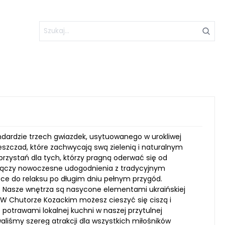
dardzie trzech gwiazdek, usytuowanego w urokliwej
szczad, które zachwycają swą zielenią i naturalnym
przystań dla tych, którzy pragną oderwać się od
ie łączy nowoczesne udogodnienia z tradycyjnym
sce do relaksu po długim dniu pełnym przygód.
onu. Nasze wnętrza są nasycone elementami ukraińskiej
j. W Chutorze Kozackim możesz cieszyć się ciszą i
ę potrawami lokalnej kuchni w naszej przytulnej
owaliśmy szereg atrakcji dla wszystkich miłośników