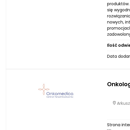
produktów.
się wygodn
rozwiązani
nowych, in
promocjach
zadowolony
Ilość odwi
Data dodan
Onkolo
Arkusz
Strona int