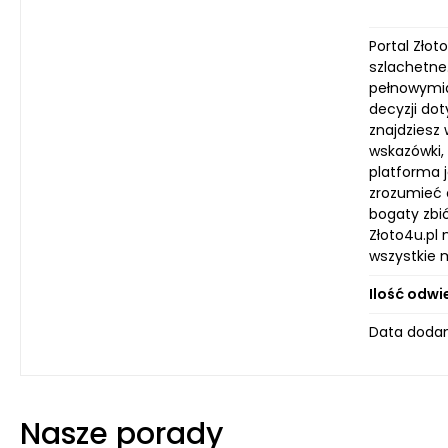
Portal Złot
szlachetne.
pełnowymia
decyzji do
znajdziesz
wskazówki, 
platforma 
zrozumieć 
bogaty zbió
Złoto4u.pl 
wszystkie m
Ilość odwi
Data dodani
Nasze porady