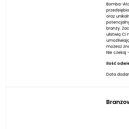
Bomba-Atom
przedsiębi
oraz unika
potencjaln
branży. Za
ułatwią Ci
umożliwiają
możesz zna
Nie czekaj 
Ilość odwi
Data dodan
Branzow