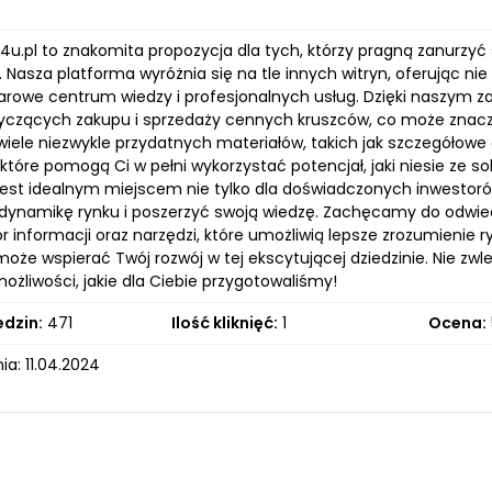
o4u.pl to znakomita propozycja dla tych, którzy pragną zanurzyć 
 Nasza platforma wyróżnia się na tle innych witryn, oferując ni
rowe centrum wiedzy i profesjonalnych usług. Dzięki naszy
tyczących zakupu i sprzedaży cennych kruszców, co może znacz
 wiele niezwykle przydatnych materiałów, takich jak szczegółowe
które pomogą Ci w pełni wykorzystać potencjał, jaki niesie ze 
jest idealnym miejscem nie tylko dla doświadczonych inwestorów
dynamikę rynku i poszerzyć swoją wiedzę. Zachęcamy do odwiedz
r informacji oraz narzędzi, które umożliwią lepsze zrozumienie r
może wspierać Twój rozwój w tej ekscytującej dziedzinie. Nie zw
ożliwości, jakie dla Ciebie przygotowaliśmy!
edzin:
471
Ilość kliknięć:
1
Ocena:
a: 11.04.2024