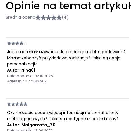
Opinie na temat artyku
Średnia ocena
(4)
Jakie materiały używacie do produkcji mebli ogrodowych?
Można zobaczyć przykładowe realizacje? Jakie są opcje
personalizacji?
Autor: Nina61
Data dodania: 02.10.2025
Adres IP: ***.***.83.207
Czy możecie podać więcej informacji na temat oferty
mebli ogrodowych? Jakie są dostępne modele i ceny?
Autor: Małgorzata_70
Data dodania: 13.09.2022