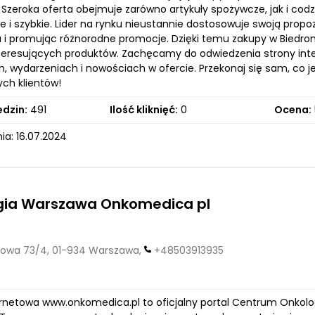
 Szeroka oferta obejmuje zarówno artykuły spożywcze, jak i cod
e i szybkie. Lider na rynku nieustannie dostosowuje swoją prop
a i promując różnorodne promocje. Dzięki temu zakupy w Biedron
teresujących produktów. Zachęcamy do odwiedzenia strony inte
, wydarzeniach i nowościach w ofercie. Przekonaj się sam, co j
ch klientów!
edzin:
491
Ilość kliknięć:
0
Ocena:
ia: 16.07.2024
gia Warszawa Onkomedica pl
owa 73/4, 01-934 Warszawa,
+48503913935
ernetowa www.onkomedica.pl to oficjalny portal Centrum Onkolo