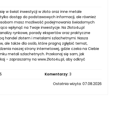
się w świat inwestycji w złoto oraz inne metale
e tylko dostęp do podstawowych informacji, ale również
m zasobom masz możliwość podejmowania świadomych
ąco wpłynąć na Twoje inwestycje. Na Złoto4u.pl
 analizy rynkowe, porady ekspertów oraz praktyczne
sobą handel złotem i metalami szlachetnymi. Nasza
, ale także dla osób, które pragną zgłębić temat,
enia naszej strony internetowej, gdzie czeka na Ciebie
ynku metali szlachetnych. Przekonaj się sam, jak
lekaj – zapraszamy na www.Złoto4u.pl, aby odkryć
5
Komentarzy:
3
Ostatnia wizyta: 07.08.2026