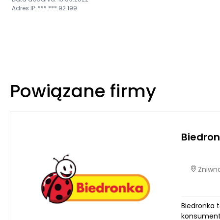
Adres IP: ***.***.92.199
Powiązane firmy
Biedro
Żniwna
Biedronka 
konsumentów