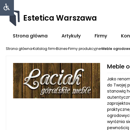
Estetica Warszawa
Strona główna
Artykuły
Firmy
Kon
Strona główna
›
Katalog firm
›
Biznes
›
Firmy produkcyjne
›
Meble ogrodowe
Meble o
Jako renom
do Twojej p
stanowią h
autentyczn
zaprojekto
praktyczne
ogrodowych
wyróżnia si
pewnością 