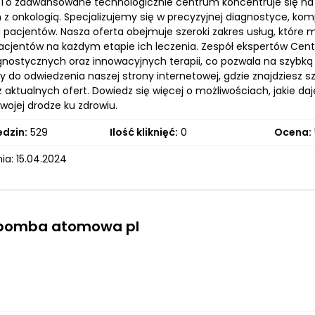
To zaawansowane technologicznie centrum koncentruje się na 
 z onkologią. Specjalizujemy się w precyzyjnej diagnostyce, k
 pacjentów. Nasza oferta obejmuje szeroki zakres usług, które m
acjentów na każdym etapie ich leczenia. Zespół ekspertów Ce
nostycznych oraz innowacyjnych terapii, co pozwala na szybką i
 do odwiedzenia naszej strony internetowej, gdzie znajdziesz 
az aktualnych ofert. Dowiedz się więcej o możliwościach, jakie 
ojej drodze ku zdrowiu.
edzin:
529
Ilość kliknięć:
0
Ocena:
ia: 15.04.2024
 bomba atomowa pl