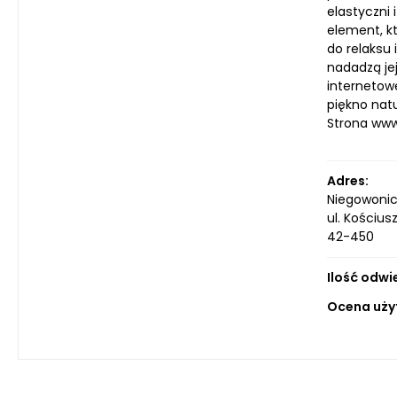
elastyczni
element, k
do relaksu 
nadadzą je
internetowe
piękno nat
Strona ww
Adres:
Niegowoni
ul. Kościus
42-450
Ilość odwi
Ocena uży