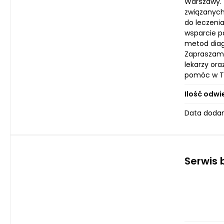
Warszawy. 
związanych
do leczenia
wsparcie p
metod diag
Zapraszamy
lekarzy or
pomóc w Tw
Ilość odwi
Data dodan
Serwis