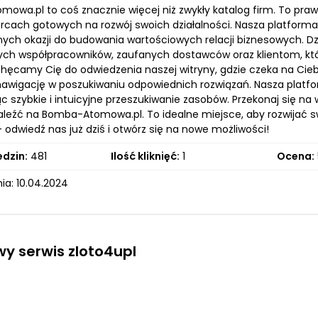
owa.pl to coś znacznie więcej niż zwykły katalog firm. To pra
orcach gotowych na rozwój swoich działalności. Nasza platform
lnych okazji do budowania wartościowych relacji biznesowych. 
ych współpracowników, zaufanych dostawców oraz klientom, kt
chęcamy Cię do odwiedzenia naszej witryny, gdzie czeka na Cieb
 nawigację w poszukiwaniu odpowiednich rozwiązań. Nasza platf
c szybkie i intuicyjne przeszukiwanie zasobów. Przekonaj się na w
leźć na Bomba-Atomowa.pl. To idealne miejsce, aby rozwijać swo
– odwiedź nas już dziś i otwórz się na nowe możliwości!
edzin:
481
Ilość kliknięć:
1
Ocena:
ia: 10.04.2024
y serwis zloto4upl