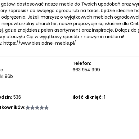
 i gotowi dostosować nasze meble do Twoich upodobań oraz w
tóry zaprosisz do swojego ogrodu lub na taras, będzie idealnie
i odprężenia. Jeżeli marzysz o wyjątkowych meblach ogrodowych, 
j niepowtarzalny charakter, nasze propozycje są właśnie dla Ci
j, gdzie znajdziesz pełen asortyment oraz inspiracje. Dołącz d
ury otoczyło Cię w wyjątkowy sposób z naszymi meblami!
w:
https://www.biesiadne-meble.pl/
Telefon:
ce
663 954 999
zki 86b
edzin:
536
Ilość kliknięć:
1
tkowników: