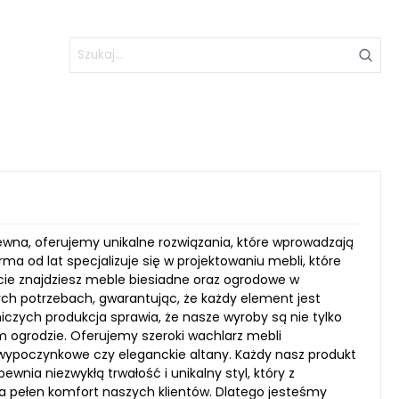
na, oferujemy unikalne rozwiązania, które wprowadzają
rma od lat specjalizuje się w projektowaniu mebli, które
cie znajdziesz meble biesiadne oraz ogrodowe w
ch potrzebach, gwarantując, że każdy element jest
czych produkcja sprawia, że nasze wyroby są nie tylko
m ogrodzie. Oferujemy szeroki wachlarz mebli
 wypoczynkowe czy eleganckie altany. Każdy nasz produkt
wnia niezwykłą trwałość i unikalny styl, który z
a pełen komfort naszych klientów. Dlatego jesteśmy