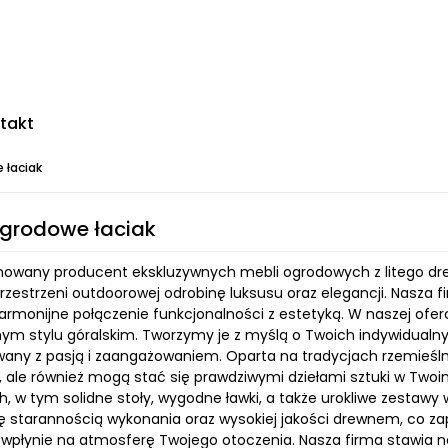
takt
 łaciak
grodowe łaciak
owany producent ekskluzywnych mebli ogrodowych z litego drew
rzestrzeni outdoorowej odrobinę luksusu oraz elegancji. Nasza fi
armonijne połączenie funkcjonalności z estetyką. W naszej ofer
ym stylu góralskim. Tworzymy je z myślą o Twoich indywidualny
wany z pasją i zaangażowaniem. Oparta na tradycjach rzemieślni
, ale również mogą stać się prawdziwymi dziełami sztuki w Twoi
, w tym solidne stoły, wygodne ławki, a także urokliwe zestawy
ę starannością wykonania oraz wysokiej jakości drewnem, co zape
wpłynie na atmosferę Twojego otoczenia. Nasza firma stawia n