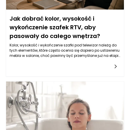
Jak dobrać kolor, wysokość i
wykończenie szafek RTV, aby
pasowały do całego wnętrza?
Kolor, wysokość i wykończenie szafki pod telewizor należą do
tych elementów, które często ocenia się dopiero po ustawieniu
mebla w salonie, choć powinny być przemyślane już na etapie
zakupu. To one decydują, czy strefa RTV będzie wyglądała
lekko, proporcjonalnie i spójnie z resztą aranżacji, czy stanie
się przypadkowym fragmentem wyposażenia. Dobrze
dobrane szafki RTV powinny współpracować z kolorem ścian,
podłogą, kanapą, stolikiem kawowym, oświetleniem oraz
samym telewizorem, który zwykle jest dużą, ciemną
płaszczyzną mocno przyciągającą wzrok. Jeśli mebel jest
zbyt wysoki, może zaburzać komfort oglądania. Jeśli ma
niewłaściwy kolor, może optycznie obciążyć wnętrze albo
wyglądać obco na tle pozostałych mebli. Jeśli wykończenie
jest niedopasowane do stylu salonu, nawet dobre proporcje
nie wystarczą, aby całość była harmonijna. Warto więc
traktować wybór szafki nie jako zakup pojedynczego produktu,
lecz jako decyzję aranżacyjną, która wpływa na cały układ