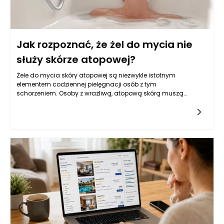
przestrzeni dziennej. Dopiero połączenie odpowiedniej barwy,
ergonomicznej wysokości i trwałego wykończenia sprawia, że
mebel dobrze wygląda i pozostaje wygodny w codziennym
użytkowaniu.
Jak rozpoznać, że żel do mycia nie
służy skórze atopowej?
Żele do mycia skóry atopowej są niezwykle istotnym
elementem codziennej pielęgnacji osób z tym
schorzeniem. Osoby z wrażliwą, atopową skórą muszą
szczególnie dbać o to, co nakładają na swoje ciało, aby
uniknąć dalszych podrażnień i zaostrzeń objawów. Wybór
odpowiedniego żelu do mycia może znacząco wpłynąć na
komfort życia i zdrowie skóry. Dlatego warto wiedzieć, jak
rozpoznać, że dany produkt nie nadaje się do ich pielęgnacji.