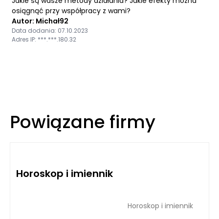
Jakie są wasze metody działania? Jakie efekty można
osiągnąć przy współpracy z wami?
Autor: Michał92
Data dodania: 07.10.2023
Adres IP: ***.***.180.32
Powiązane firmy
Horoskop i imiennik
Horoskop i imiennik