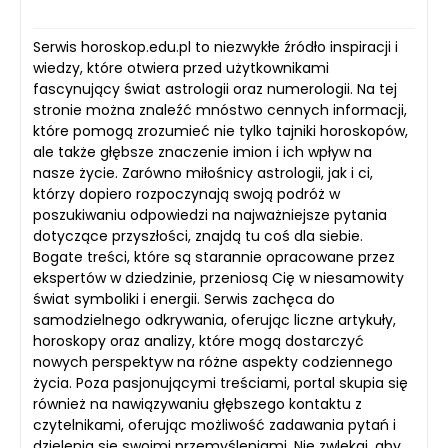
Serwis horoskop.edu.pl to niezwykłe źródło inspiracji i
wiedzy, które otwiera przed użytkownikami
fascynujący świat astrologii oraz numerologii. Na tej
stronie można znaleźć mnóstwo cennych informacji,
które pomogą zrozumieć nie tylko tajniki horoskopów,
ale także głębsze znaczenie imion i ich wpływ na
nasze życie. Zarówno miłośnicy astrologii, jak i ci,
którzy dopiero rozpoczynają swoją podróż w
poszukiwaniu odpowiedzi na najważniejsze pytania
dotyczące przyszłości, znajdą tu coś dla siebie.
Bogate treści, które są starannie opracowane przez
ekspertów w dziedzinie, przeniosą Cię w niesamowity
świat symboliki i energii. Serwis zachęca do
samodzielnego odkrywania, oferując liczne artykuły,
horoskopy oraz analizy, które mogą dostarczyć
nowych perspektyw na różne aspekty codziennego
życia. Poza pasjonującymi treściami, portal skupia się
również na nawiązywaniu głębszego kontaktu z
czytelnikami, oferując możliwość zadawania pytań i
dzielenia się swoimi przemyśleniami. Nie zwlekaj, aby