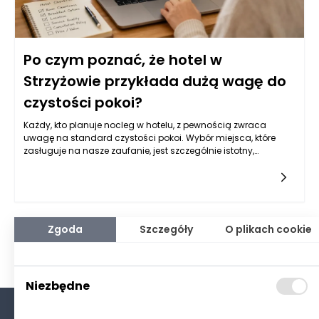
Po czym poznać, że hotel w
Strzyżowie przykłada dużą wagę do
czystości pokoi?
Każdy, kto planuje nocleg w hotelu, z pewnością zwraca
uwagę na standard czystości pokoi. Wybór miejsca, które
zasługuje na nasze zaufanie, jest szczególnie istotny,
zwłaszcza gdy tiene okazje do relaksu, jak wypoczynek w
Strzyżowie. Dbałość o czystość w hotelu nie tylko wpływa na
komfort gości, ale również na ich ogólne wrażenia z pobytu.
Jak więc rozpoznać, że hotel w Strzyżowie rzeczywiście
przykłada dużą wagę do tego aspektu? Warto przyjrzeć się
różnym sygnałom, które mogą świadczyć o wysoko
Zgoda
Szczegóły
O plikach cookie
postawionych standardach w zakresie czystości.
Niezbędne