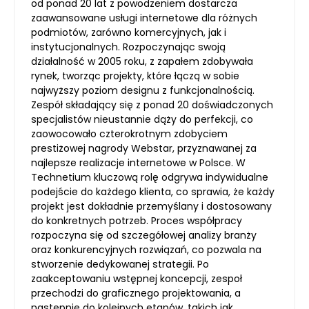
od ponad 20 lat z powodzeniem dostarcza
zaawansowane usługi internetowe dla różnych
podmiotów, zarówno komercyjnych, jak i
instytucjonalnych. Rozpoczynając swoją
działalność w 2005 roku, z zapałem zdobywała
rynek, tworząc projekty, które łączą w sobie
najwyższy poziom designu z funkcjonalnością.
Zespół składający się z ponad 20 doświadczonych
specjalistów nieustannie dąży do perfekcji, co
zaowocowało czterokrotnym zdobyciem
prestiżowej nagrody Webstar, przyznawanej za
najlepsze realizacje internetowe w Polsce. W
Technetium kluczową rolę odgrywa indywidualne
podejście do każdego klienta, co sprawia, że każdy
projekt jest dokładnie przemyślany i dostosowany
do konkretnych potrzeb. Proces współpracy
rozpoczyna się od szczegółowej analizy branży
oraz konkurencyjnych rozwiązań, co pozwala na
stworzenie dedykowanej strategii. Po
zaakceptowaniu wstępnej koncepcji, zespoł
przechodzi do graficznego projektowania, a
następnie do kolejnych etapów, takich jak