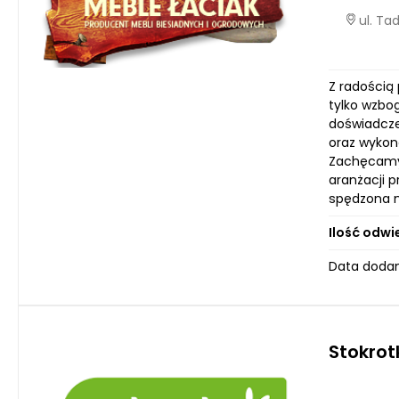
ul. Ta
Z radością
tylko wzbo
doświadczen
oraz wykona
Zachęcamy 
aranżacji p
spędzona n
Ilość odwi
Data dodan
Stokrot