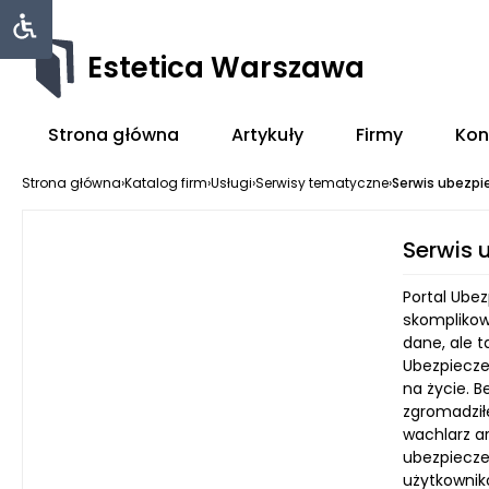
Estetica Warszawa
Strona główna
Artykuły
Firmy
Kon
Strona główna
›
Katalog firm
›
Usługi
›
Serwisy tematyczne
›
Serwis ubezpi
Serwis 
Portal Ube
skomplikow
dane, ale 
Ubezpiecze
na życie. B
zgromadził
wachlarz ar
ubezpiecze
użytkownik