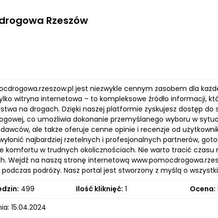
drogowa Rzeszów
ocdrogowa.rzeszow.pl jest niezwykle cennym zasobem dla każdeg
tylko witryna internetowa – to kompleksowe źródło informacji, 
stwa na drogach. Dzięki naszej platformie zyskujesz dostęp do
gowej, co umożliwia dokonanie przemyślanego wyboru w sytuac
odawców, ale także oferuje cenne opinie i recenzje od użytkownik
łonić najbardziej rzetelnych i profesjonalnych partnerów, gotow
e komfortu w trudnych okolicznościach. Nie warto tracić cz
h. Wejdź na naszą stronę internetową www.pomocdrogowa.rzeszo
j podczas podróży. Nasz portal jest stworzony z myślą o wszyst
edzin:
499
Ilość kliknięć:
1
Ocena:
ia: 15.04.2024