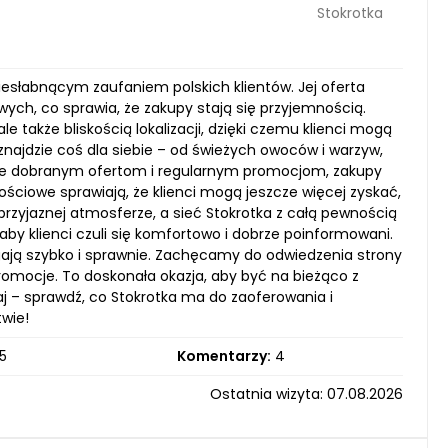
Stokrotka
niesłabnącym zaufaniem polskich klientów. Jej oferta
ch, co sprawia, że zakupy stają się przyjemnością.
e także bliskością lokalizacji, dzięki czemu klienci mogą
znajdzie coś dla siebie – od świeżych owoców i warzyw,
annie dobranym ofertom i regularnym promocjom, zakupy
nościowe sprawiają, że klienci mogą jeszcze więcej zyskać,
rzyjaznej atmosferze, a sieć Stokrotka z całą pewnością
aby klienci czuli się komfortowo i dobrze poinformowani.
egają szybko i sprawnie. Zachęcamy do odwiedzenia strony
 promocje. To doskonała okazja, aby być na bieżąco z
 – sprawdź, co Stokrotka ma do zaoferowania i
twie!
5
Komentarzy:
4
Ostatnia wizyta: 07.08.2026