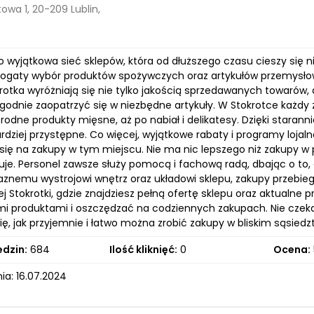
owa 1, 20-209 Lublin,
o wyjątkowa sieć sklepów, która od dłuższego czasu cieszy się 
ogaty wybór produktów spożywczych oraz artykułów przemysłowy
rotka wyróżniają się nie tylko jakością sprzedawanych towarów, al
godnie zaopatrzyć się w niezbędne artykuły. W Stokrotce każdy 
orodne produkty mięsne, aż po nabiał i delikatesy. Dzięki star
ardziej przystępne. Co więcej, wyjątkowe rabaty i programy lojal
się na zakupy w tym miejscu. Nie ma nic lepszego niż zakupy w p
je. Personel zawsze służy pomocą i fachową radą, dbając o to, 
yjaznemu wystrojowi wnętrz oraz układowi sklepu, zakupy przebi
j Stokrotki, gdzie znajdziesz pełną ofertę sklepu oraz aktualne
i produktami i oszczędzać na codziennych zakupach. Nie czekaj
ię, jak przyjemnie i łatwo można zrobić zakupy w bliskim sąsiedz
edzin:
684
Ilość kliknięć:
0
Ocena:
ia: 16.07.2024