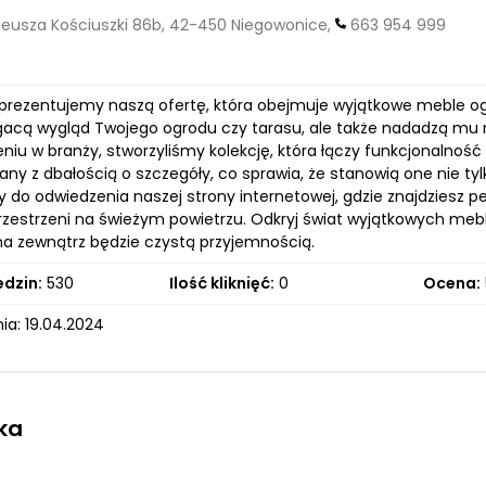
deusza Kościuszki 86b, 42-450 Niegowonice,
663 954 999
 prezentujemy naszą ofertę, która obejmuje wyjątkowe meble o
gacą wygląd Twojego ogrodu czy tarasu, ale także nadadzą mu n
iu w branży, stworzyliśmy kolekcję, która łączy funkcjonalność
ny z dbałością o szczegóły, co sprawia, że stanowią one nie ty
do odwiedzenia naszej strony internetowej, gdzie znajdziesz p
rzestrzeni na świeżym powietrzu. Odkryj świat wyjątkowych mebli
a zewnątrz będzie czystą przyjemnością.
edzin:
530
Ilość kliknięć:
0
Ocena:
ia: 19.04.2024
ka