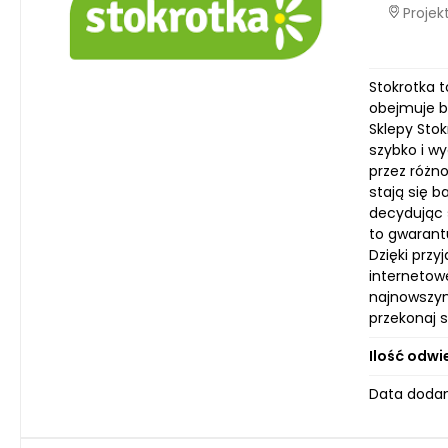
Projekt
Stokrotka t
obejmuje b
Sklepy Stok
szybko i wy
przez różn
stają się b
decydując 
to gwarantu
Dzięki prz
internetowe
najnowszym
przekonaj s
Ilość odwi
Data dodan