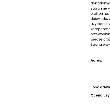
dokładamy w
starannie w
platforma,
doświadcze
uzyskanie 
kompetentn
przewodnik
wiedzę ora
Strona ww
Adres:
Ilość odwi
Ocena uży