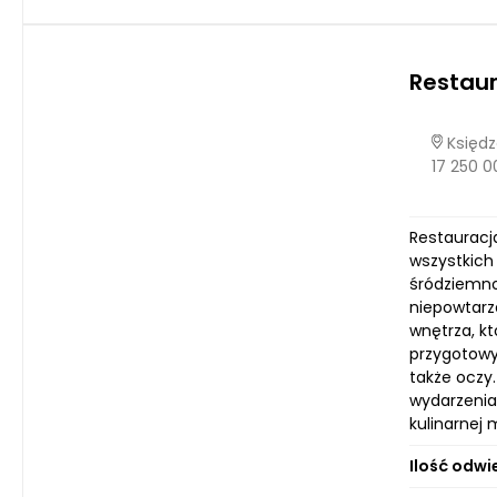
Restaur
Księdz
17 250 0
Restauracj
wszystkich
śródziemno
niepowtarza
wnętrza, kt
przygotowyw
także oczy
wydarzenia
kulinarnej
Ilość odwi