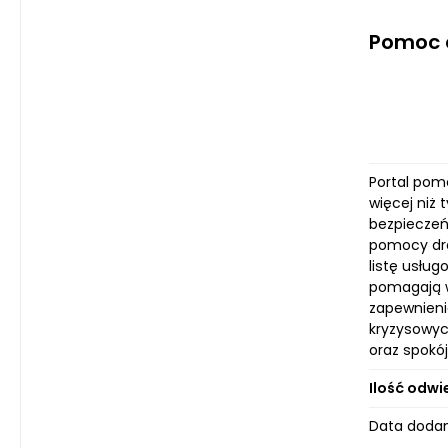
Pomoc 
Portal pom
więcej niż 
bezpieczeń
pomocy dro
listę usług
pomagają wy
zapewnieni
kryzysowyc
oraz spokó
Ilość odwi
Data dodan