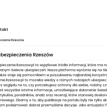
takt
eczenia Rzeszów
ubezpieczenia Rzeszów
zpieczenie.Rzeszow.pl to wyjątkowe źródło informacji, które ma 
anym świecie ubezpieczeń. Nasza platforma wyróżnia się na tle 
także staje się pomocnikiem w poszukiwaniu najbardziej korzyst
nie.Rzeszow.pl to mozaika wiedzy o różnych rodzajach ubezpiec
ez względu na to, czy potrzebujesz ochrony dla siebie, rodziny c
eś wszystkie istotne informacje, umożliwiające dokonanie świad
tykułów, poradników, analiz oraz recenzji, które stanowią dosk
niowego. Dbamy o to, aby publikacje na portalu były nie tylko a
om podejmować dobrze przemyślane decyzje. Jako entuzjaści f