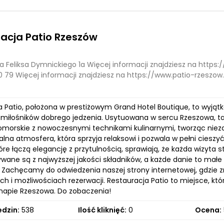
acja Patio Rzeszów
a Feliksa Dymnickiego 1a Więcej informacji znajdziesz na https
0 79 Więcej informacji znajdziesz na https://www.patio-rzeszow
a Patio, położona w prestiżowym Grand Hotel Boutique, to wyjąt
 miłośników dobrego jedzenia. Usytuowana w sercu Rzeszowa, ta 
morskie z nowoczesnymi technikami kulinarnymi, tworząc nie
lna atmosfera, która sprzyja relaksowi i pozwala w pełni ciesz
óre łączą elegancję z przytulnością, sprawiają, że każda wizyta
ane są z najwyższej jakości składników, a każde danie to małe dz
. Zachęcamy do odwiedzenia naszej strony internetowej, gdzie 
ch i możliwościach rezerwacji. Restauracja Patio to miejsce, k
 mapie Rzeszowa. Do zobaczenia!
edzin:
538
Ilość kliknięć:
0
Ocena: