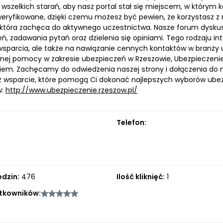
szelkich starań, aby nasz portal stał się miejscem, w którym k
eryfikowane, dzięki czemu możesz być pewien, że korzystasz z r
 która zachęca do aktywnego uczestnictwa. Nasze forum dysku
ń, zadawania pytań oraz dzielenia się opiniami. Tego rodzaju i
wsparcia, ale także na nawiązanie cennych kontaktów w branży 
ej pomocy w zakresie ubezpieczeń w Rzeszowie, Ubezpieczenie
iem. Zachęcamy do odwiedzenia naszej strony i dołączenia do 
z wsparcie, które pomogą Ci dokonać najlepszych wyborów ubezpi
w:
http://www.ubezpieczenie.rzeszow.pl/
Telefon:
edzin:
476
Ilość kliknięć:
1
tkowników: