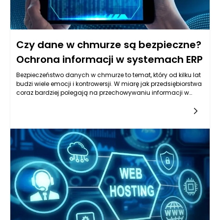
Czy dane w chmurze są bezpieczne?
Ochrona informacji w systemach ERP
Bezpieczeństwo danych w chmurze to temat, który od kilku lat
budzi wiele emocji i kontrowersji. W miarę jak przedsiębiorstwa
coraz bardziej polegają na przechowywaniu informacji w
chmurze, nasila się dyskusja na temat zabezpieczeń
oferowanych przez dostawców usług
chmurowych. Kluczowym czynnikiem w ocenie
bezpieczeństwa danych w chmurze jest zrozumienie, jak
różnorodne zagrożenia mogą wpływać na dane oraz jakie
mechanizmy ochrony są wdrażane przez dostawców. W
przypadku systemów ERP, które często gromadzą i
przetwarzają wrażliwe dane, kwestia bezpieczeństwa staje się
jeszcze bardziej złożona i istotna.