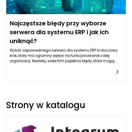
Najczęstsze błędy przy wyborze
serwera dla systemu ERP i jak ich
uniknąć?
Wybór odpowiedniego serwera dla systemu ERP to kluczowy
krok, który ma ogromny wpływ na funkcjonowanie całej
organizacji. Niestety, wiele firm popełnia błędy, które mogą
prowadzić do poważnych problemów w przyszłości. Przede
wszystkim, jednym z najczęstszych błędów jest
nieodpowiednie dopasowanie specyfikacji serwera do
rzeczywistych potrzeb przedsiębiorstwa. Wiele organizacji,
próbując zaoszczędzić, decyduje się na serwer o zbyt małej
pamięci RAM lub niewystarczającej mocy procesora, co
skutkuje spowolnieniem systemu ERP oraz frustracją
Strony w katalogu
użytkowników. Aby uniknąć tego błędu, warto dokładnie
zanalizować potrzebne zasoby, biorąc pod uwagę liczbę
użytkowników, obciążenie systemu oraz skalowalność w
przyszłości.