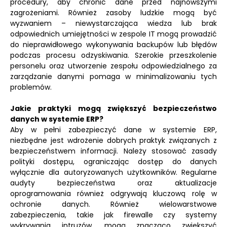
procedury, aby chronić dane przed najnowszymi
zagrożeniami. Również zasoby ludzkie mogą być
wyzwaniem – niewystarczająca wiedza lub brak
odpowiednich umiejętności w zespole IT mogą prowadzić
do nieprawidłowego wykonywania backupów lub błędów
podczas procesu odzyskiwania. Szerokie przeszkolenie
personelu oraz utworzenie zespołu odpowiedzialnego za
zarządzanie danymi pomaga w minimalizowaniu tych
problemów.
Jakie praktyki mogą zwiększyć bezpieczeństwo
danych w systemie ERP?
Aby w pełni zabezpieczyć dane w systemie ERP,
niezbędne jest wdrożenie dobrych praktyk związanych z
bezpieczeństwem informacji. Należy stosować zasady
polityki dostępu, ograniczając dostęp do danych
wyłącznie dla autoryzowanych użytkowników. Regularne
audyty bezpieczeństwa oraz aktualizacje
oprogramowania również odgrywają kluczową rolę w
ochronie danych. Również wielowarstwowe
zabezpieczenia, takie jak firewalle czy systemy
wykrywania intruzów, mogą znacząco zwiększyć