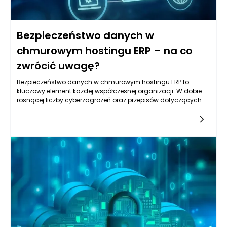
Bezpieczeństwo danych w
chmurowym hostingu ERP – na co
zwrócić uwagę?
Bezpieczeństwo danych w chmurowym hostingu ERP to
kluczowy element każdej współczesnej organizacji. W dobie
rosnącej liczby cyberzagrożeń oraz przepisów dotyczących
ochrony danych osobowych, takich jak RODO,
przedsiębiorstwa stają przed ogromnym
wyzwaniem. Chmurowe systemy ERP, które z założenia mają
usprawniać zarządzanie przedsiębiorstwem, muszą również
sprostać rygorystycznym standardom
bezpieczeństwa. Jakiekolwiek naruszenie bezpieczeństwa
może prowadzić do utraty zaufania klientów, kar finansowych,
a także negatywnego wpływu na reputację firmy. Dlatego
wybór chmurowego hostingu ERP powinien być poprzedzony
dokładną analizą zabezpieczeń, które oferują dostawcy
takich rozwiązań.