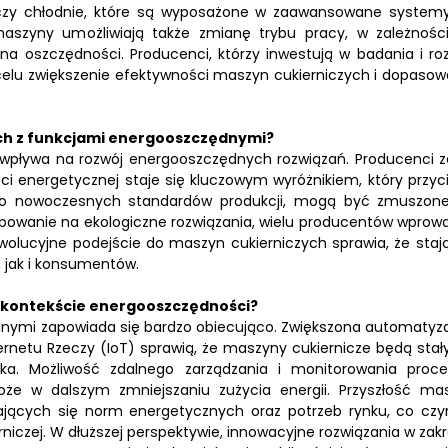
i czy chłodnie, które są wyposażone w zaawansowane system
 maszyny umożliwiają także zmianę trybu pracy, w zależnośc
a oszczędności. Producenci, którzy inwestują w badania i roz
celu zwiększenie efektywności maszyn cukierniczych i dopasow
ch z funkcjami energooszczędnymi?
 wpływa na rozwój energooszczędnych rozwiązań. Producenci z
i energetycznej staje się kluczowym wyróżnikiem, który przyc
ię do nowoczesnych standardów produkcji, mogą być zmuszon
ebowanie na ekologiczne rozwiązania, wielu producentów wprow
ewolucyjne podejście do maszyn cukierniczych sprawia, że stają
 jak i konsumentów.
 kontekście energooszczędności?
dnymi zapowiada się bardzo obiecująco. Zwiększona automatyza
ternetu Rzeczy (IoT) sprawią, że maszyny cukiernicze będą stały
ska. Możliwość zdalnego zarządzania i monitorowania proc
e w dalszym zmniejszaniu zużycia energii. Przyszłość ma
iających się norm energetycznych oraz potrzeb rynku, co czyn
czej. W dłuższej perspektywie, innowacyjne rozwiązania w zakr