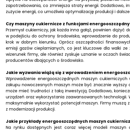
zapotrzebowania, co zmniejsza straty energii. Dodatkowo, 
zużycie energii, co umożliwia optymalizację produkcji i dalsz
Czy maszyny cukiernicze z funkcjami energooszczędn
Przemysł cukierniczy, jak każda inna gałąź, powinien dążyć
w podejściu do ochrony środowiska, wprowadzenie do produk
krok w dobrym kierunku. Oprócz oszczędności finansowy
emisji gazów cieplarnianych, co jest kluczowe dla walki z
wizerunek firmy, ale również zyskuje uznanie w oczach świ
producentów dbających o środowisko.
Jakie wyzwania wiążą się z wprowadzeniem energoosz
Wprowadzenie energooszczędnych maszyn cukierniczych w
zakupu nowoczesnych maszyn może być znacznie wyższy od t
może mieć trudności z taką inwestycją. Dodatkowo, koniec
urządzeń oraz wykorzystania zaawansowanych technologii. 
maksymalnie wykorzystać potencjał maszyn. Firmy muszą za
z modernizacji produkcji.
Jakie przykłady energooszczędnych maszyn cukiernic
Na rynku dostępnych jest coraz więcej modeli maszyn cu