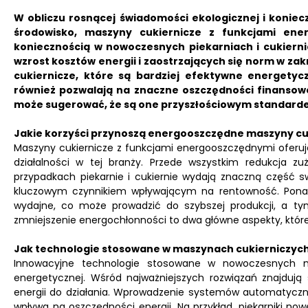
W obliczu rosnącej świadomości ekologicznej i koni
środowisko, maszyny cukiernicze z funkcjami ener
koniecznością w nowoczesnych piekarniach i cukierni
wzrost kosztów energii i zaostrzających się norm w zak
cukiernicze, które są bardziej efektywne energetycz
również pozwalają na znaczne oszczędności finansow
może sugerować, że są one przyszłościowym standarde
Jakie korzyści przynoszą energooszczędne maszyny cu
Maszyny cukiernicze z funkcjami energooszczędnymi oferuj
działalności w tej branży. Przede wszystkim redukcja zu
przypadkach piekarnie i cukiernie wydają znaczną część s
kluczowym czynnikiem wpływającym na rentowność. Ponad
wydajne, co może prowadzić do szybszej produkcji, a t
zmniejszenie energochłonności to dwa główne aspekty, któr
Jak technologie stosowane w maszynach cukierniczyc
Innowacyjne technologie stosowane w nowoczesnych ma
energetycznej. Wśród najważniejszych rozwiązań znajdują s
energii do działania. Wprowadzenie systemów automatyczn
wpływa na oszczędności energii. Na przykład, piekarniki 