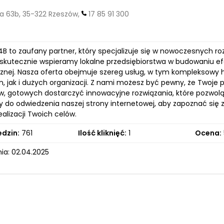
a 63b, 35-322 Rzeszów,
17 85 91 300
B to zaufany partner, który specjalizuje się w nowoczesnych ro
 skutecznie wspieramy lokalne przedsiębiorstwa w budowaniu efe
znej. Nasza oferta obejmuje szereg usług, w tym kompleksowy 
m, jak i dużych organizacji. Z nami możesz być pewny, że Twoj
ów, gotowych dostarczyć innowacyjne rozwiązania, które pozwol
do odwiedzenia naszej strony internetowej, aby zapoznać się z
alizacji Twoich celów.
edzin:
761
Ilość kliknięć:
1
Ocena:
ia: 02.04.2025