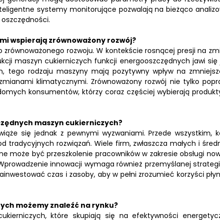
inteligentne systemy monitorujące pozwalają na bieżąco analiz
e oszczędności.
ymi wspierają zrównoważony rozwój?
 do zrównoważonego rozwoju. W kontekście rosnącej presji na zm
cji maszyn cukierniczych funkcji energooszczędnych jawi się 
ch, tego rodzaju maszyny mają pozytywny wpływ na zmniejsz
e zmianami klimatycznymi. Zrównoważony rozwój nie tylko popr
adomych konsumentów, którzy coraz częściej wybierają produkt
czędnych maszyn cukierniczych?
iąże się jednak z pewnymi wyzwaniami. Przede wszystkim, k
radycyjnych rozwiązań. Wiele firm, zwłaszcza małych i średn
zne może być przeszkolenie pracowników w zakresie obsługi no
Wprowadzenie innowacji wymaga również przemyślanej strategii
inwestować czas i zasoby, aby w pełni zrozumieć korzyści pły
zych możemy znaleźć na rynku?
kierniczych, które skupiają się na efektywności energetycz