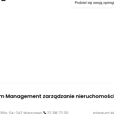
Podziel się swoją opinią
um Management zarządzanie nieruchomośc
56a, 04-242 Warszawa,
22 318 72 00
Integrum M