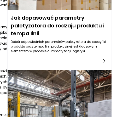
ować
Jak dopasować parametry
paletyzatora do rodzaju produktu i
iany
jako
tempa linii
enie
Dobór odpowiednich parametrów paletyzatora do specyfiki
awia
produktu oraz tempa linii produkcyjnej jest kluczowym
y od
elementem w procesie automatyzacji logistyki i
pakowania. Paletyzator, będący zaawansowanym
urządzeniem, które sortuje i układa produkty na paletach,
musi być dostosowany do różnych warunków
operacyjnych. Właściwe zrozumienie, jak różne cechy
oszt
produktów, takie jak ich waga, kształt i rozmiar, wpływają na
ich,
działanie paletyzatora, pozwala na optymalizację procesów
wych
produkcyjnych. Na przykład, lżejsze i mniejsze produkty
, by
mogą wymagać innego sposobu manipulacji niż cięższe
nące
lub o bardziej skomplikowanych kształtach. Dlatego
kluczowe jest przeanalizowanie tych aspektów w kontekście
konkretnych wymagań linii produkcyjnej.
nej.