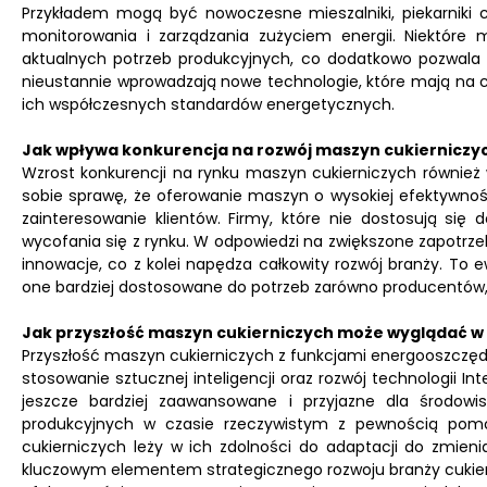
Przykładem mogą być nowoczesne mieszalniki, piekarnik
monitorowania i zarządzania zużyciem energii. Niektóre
aktualnych potrzeb produkcyjnych, co dodatkowo pozwala n
nieustannie wprowadzają nowe technologie, które mają na 
ich współczesnych standardów energetycznych.
Jak wpływa konkurencja na rozwój maszyn cukierniczy
Wzrost konkurencji na rynku maszyn cukierniczych również
sobie sprawę, że oferowanie maszyn o wysokiej efektywnośc
zainteresowanie klientów. Firmy, które nie dostosują s
wycofania się z rynku. W odpowiedzi na zwiększone zapotrz
innowacje, co z kolei napędza całkowity rozwój branży. To 
one bardziej dostosowane do potrzeb zarówno producentów,
Jak przyszłość maszyn cukierniczych może wyglądać w
Przyszłość maszyn cukierniczych z funkcjami energooszczę
stosowanie sztucznej inteligencji oraz rozwój technologii In
jeszcze bardziej zaawansowane i przyjazne dla środowi
produkcyjnych w czasie rzeczywistym z pewnością pomoż
cukierniczych leży w ich zdolności do adaptacji do zmien
kluczowym elementem strategicznego rozwoju branży cukierni