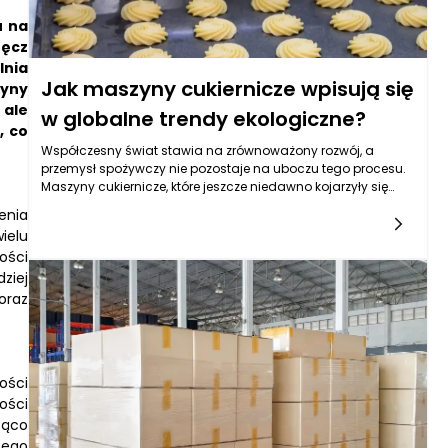
u na
ręcz
lnia
Jak maszyny cukiernicze wpisują się
zyny
 ale
w globalne trendy ekologiczne?
, co
Współczesny świat stawia na zrównoważony rozwój, a
przemysł spożywczy nie pozostaje na uboczu tego procesu.
Maszyny cukiernicze, które jeszcze niedawno kojarzyły się
głównie z produkcją słodkich wyrobów, dziś odgrywają
enia
znacznie szerszą rolę – stają się jednym z narzędzi
ielu
wspierających ochronę środowiska. Dzięki nowym
ości
technologiom i innowacyjnym rozwiązaniom, producenci
ziej
słodyczy mogą nie tylko zwiększać swoją wydajność, ale
również zmniejszać negatywny wpływ na planetę.
oraz
Ekologiczne podejście przejawia się w redukcji odpadów,
ograniczeniu emisji CO₂, odpowiedzialnym wykorzystywaniu
surowców oraz wdrażaniu systemów odzysku energii i wody.
W efekcie maszyny cukiernicze zyskują status urządzeń, które
ości
realnie przyczyniają się do wdrażania idei zielonej
ości
gospodarki w praktyce.
ząco
tego