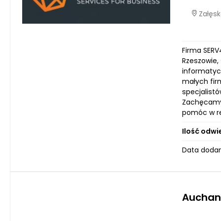
Załęsk
Firma SERV4
Rzeszowie,
informatyc
małych fir
specjalist
Zachęcamy 
pomóc w re
Ilość odwi
Data dodan
Auchan