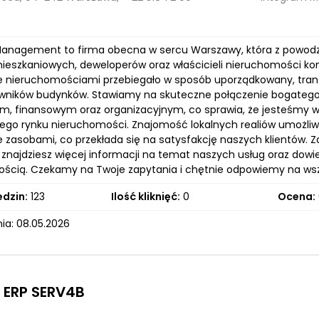
anagement to firma obecna w sercu Warszawy, która z powodze
ieszkaniowych, deweloperów oraz właścicieli nieruchomości ko
e nieruchomościami przebiegało w sposób uporządkowany, trans
kowników budynków. Stawiamy na skuteczne połączenie bogateg
m, finansowym oraz organizacyjnym, co sprawia, że jesteśmy w 
ego rynku nieruchomości. Znajomość lokalnych realiów umożli
e zasobami, co przekłada się na satysfakcję naszych klientów.
 znajdziesz więcej informacji na temat naszych usług oraz dow
ścią. Czekamy na Twoje zapytania i chętnie odpowiemy na wszy
edzin:
123
Ilość kliknięć:
0
Ocena:
ia: 08.05.2026
 ERP SERV4B