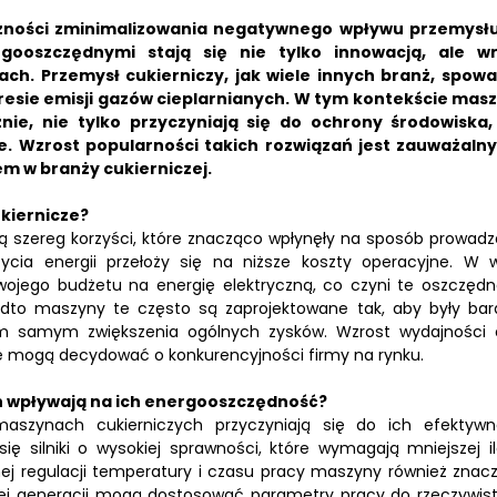
eczności zminimalizowania negatywnego wpływu przemysł
gooszczędnymi stają się nie tylko innowacją, ale w
ach.
Przemysł cukierniczy, jak wiele innych branż, spowa
resie emisji gazów cieplarnianych.
W tym kontekście mas
nie, nie tylko przyczyniają się do ochrony środowiska,
e.
Wzrost popularności takich rozwiązań jest zauważalny
m w branży cukierniczej.
kiernicze?
ą szereg korzyści, które znacząco wpłynęły na sposób prowadz
życia energii przełoży się na niższe koszty operacyjne. W w
wojego budżetu na energię elektryczną, co czyni te oszczędn
to maszyny te często są zaprojektowane tak, aby były bard
ym samym zwiększenia ogólnych zysków. Wzrost wydajności 
e mogą decydować o konkurencyjności firmy na rynku.
h wpływają na ich energooszczędność?
szynach cukierniczych przyczyniają się do ich efektywn
ię silniki o wysokiej sprawności, które wymagają mniejszej il
ej regulacji temperatury i czasu pracy maszyny również znac
nowej generacji mogą dostosować parametry pracy do rzeczywis