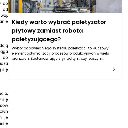
y do
i od
wój,
Kiedy warto wybrać paletyzator
anie
płytowy zamiast robota
paletyzującego?
dają
Wybór odpowiedniego systemu paletyzacji to kluczowy
iąga
element optymalizacji procesów produkcyjnych w wielu
e do
branżach. Zastanawiając się nad tym, czy lepszym
adza
rozwiązaniem będzie paletyzator płytowy, czy robot
paletyzujący, warto rozważyć szereg aspektów. Paletyzator
 się
płytowy, ze względu na swoją specyfikę, może być lepszym
wyborem w przypadku produkcji o ustalonym, dużym
wolumenie, gdzie praca na maszynie strukturalnej jest
bardziej wydajna. Jednakże, aby podjąć świadomą decyzję,
cja,
należy przyjrzeć się różnym czynnikom często określającym,
 się
kiedy paletyzator będzie odpowiedniejszym wyborem.
esów
szyn
i je
esie