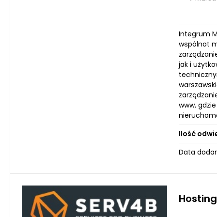
Integrum M
wspólnot m
zarządzani
jak i użyt
techniczny
warszawski
zarządzani
www, gdzie
nieruchomo
Ilość odwi
Data dodan
Hosting