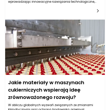
wprowadzając innowacyjne rozwiązania technologiczne,
które znacznie zwiększają efektywność produkcji. W miarę jak
globalna społeczność staje w obliczu kryzysu klimatycznego,
a przedsiębiorstwa poszukują sposobów na ograniczenie
własnego śladu węglowego, maszyny cukiernicze stają się
jednym z głównych narzędzi do realizacji celów związanych z
ochroną środowiska. W jaki sposób te urządzenia mogą
wpływać na redukcję emisji CO₂?
Jakie materiały w maszynach
cukierniczych wspierają ideę
zrównoważonego rozwoju?
W obliczu globalnych wyzwań związanych ze zmianami
klimatycznymi oraz ochroną środowiska, przemysł