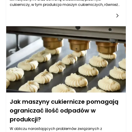
cukierniczy, w tym produkcja maszyn cukierniczych, również
stara się dostosować do idei zrównoważonego
rozwoju. Kluczowym elementem tego procesu jest wybór
odpowiednich materiałów, które nie tylko zwiększają
efektywność produkcji, ale również minimalizują negatywny
wpływ na otoczenie. W produkcji maszyn cukierniczych i
piekarniczych coraz częściej stosuje się materiały, które
pozwalają na oszczędność energii, recykling oraz
zmniejszenie emisji zanieczyszczeń. Przykłady takich
materiałów obejmują stal nierdzewną, aluminium, kompozyty
oraz bioplastiki, które mają różne właściwości i zastosowania.
Jak maszyny cukiernicze pomagają
ograniczać ilość odpadów w
produkcji?
W obliczu narastających problemów związanych z