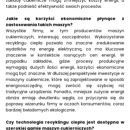
zakłady cukiernicze mogą zmniejszyć koszty energii, a
także podnieść efektywność swoich procesów.
Jakie są korzyści ekonomiczne płynące z
zastosowania takich maszyn?
Wszystkie firmy, w tym producentów maszyn
cukierniczych, interesują oszczędności. Wykorzystanie
recyklingu ciepła pozwala na znaczne zredukowanie
wydatków na energię elektryczną, co ma kluczowe
znaczenie w kontekście rosnących cen energii. W
przypadku zakładów, gdzie procesy produkcyjne
wymagają dużych ilości energii, korzyści ekonomiczne
mogą być znaczne. W dłuższej perspektywie inwestycje w
maszyny cukiernicze, które są zaprojektowane w sposób
energooszczędny, mogą zwrócić się szybciej niż
tradycyjne urządzenia. Ponadto, mniejsze zużycie energii
obniża emisję dwutlenku węgla, co przyczynia się do
poprawy wizerunku firmy w oczach konsumentów, coraz
bardziej świadomych ekologicznie.
Czy technologia recyklingu ciepła jest dostępna w
szerokiej gamie maszyn cukierniczych?