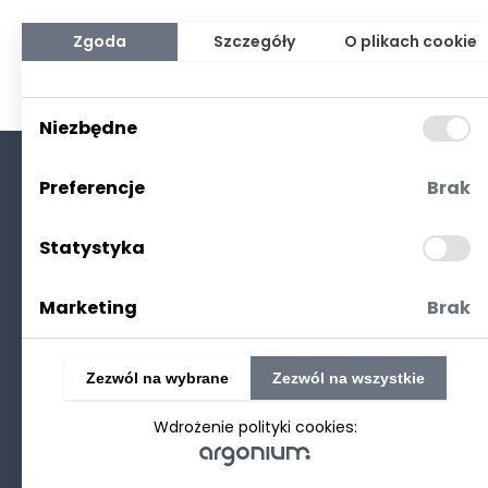
Zgoda
Szczegóły
O plikach cookie
Niezbędne
Preferencje
Brak
O nas
Kontakt
Statystyka
Polityka prywatności
(RODO. Cookies)
Marketing
Brak
Zezwól na wybrane
Zezwól na wszystkie
Wdrożenie polityki cookies:
©2025 Realizacja
strony www
: Technetium.pl