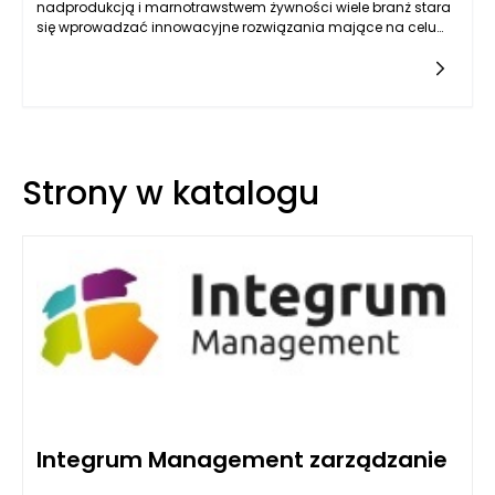
nadprodukcją i marnotrawstwem żywności wiele branż stara
się wprowadzać innowacyjne rozwiązania mające na celu
ograniczenie ilości odpadów. W kontekście cukiernictwa,
gdzie precyzja i jakość mają kluczowe znaczenie, maszyny
cukiernicze i piekarnicze Hasborg odgrywają istotną rolę w
minimalizowaniu strat produkcyjnych. Przede wszystkim,
nowoczesne maszyny pozwalają na znaczne zwiększenie
efektywności procesów, co przekłada się na bardziej efektywne
wykorzystanie surowców i zmniejszenie ich marnotrawienia.
Strony w katalogu
Integrum Management zarządzanie