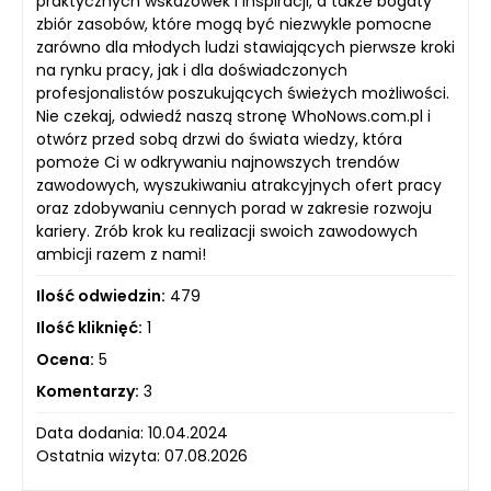
praktycznych wskazówek i inspiracji, a także bogaty
zbiór zasobów, które mogą być niezwykle pomocne
zarówno dla młodych ludzi stawiających pierwsze kroki
na rynku pracy, jak i dla doświadczonych
profesjonalistów poszukujących świeżych możliwości.
Nie czekaj, odwiedź naszą stronę WhoNows.com.pl i
otwórz przed sobą drzwi do świata wiedzy, która
pomoże Ci w odkrywaniu najnowszych trendów
zawodowych, wyszukiwaniu atrakcyjnych ofert pracy
oraz zdobywaniu cennych porad w zakresie rozwoju
kariery. Zrób krok ku realizacji swoich zawodowych
ambicji razem z nami!
Ilość odwiedzin:
479
Ilość kliknięć:
1
Ocena:
5
Komentarzy:
3
Data dodania: 10.04.2024
Ostatnia wizyta: 07.08.2026