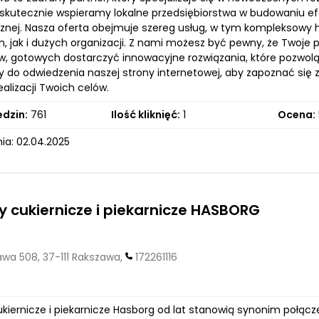
 skutecznie wspieramy lokalne przedsiębiorstwa w budowaniu efe
znej. Nasza oferta obejmuje szereg usług, w tym kompleksowy 
m, jak i dużych organizacji. Z nami możesz być pewny, że Twoj
ów, gotowych dostarczyć innowacyjne rozwiązania, które pozwol
do odwiedzenia naszej strony internetowej, aby zapoznać się z
alizacji Twoich celów.
edzin:
761
Ilość kliknięć:
1
Ocena:
ia: 02.04.2025
 cukiernicze i piekarnicze HASBORG
wa 508, 37-111 Rakszawa,
172261116
kiernicze i piekarnicze Hasborg od lat stanowią synonim połącz