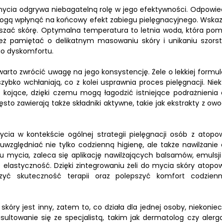
ycia odgrywa niebagatelną rolę w jego efektywności. Odpowie
 mogą wpłynąć na końcowy efekt zabiegu pielęgnacyjnego. Wska
uszać skórę. Optymalna temperatura to letnia woda, która po
eż pamiętać o delikatnym masowaniu skóry i unikaniu szorst
go dyskomfortu.
arto zwrócić uwagę na jego konsystencję. Żele o lekkiej formul
bko wchłaniają, co z kolei usprawnia proces pielęgnacji. Niek
e kojące, dzięki czemu mogą łagodzić istniejące podrażnienia 
to zawierają także składniki aktywne, takie jak ekstrakty z ow
cia w kontekście ogólnej strategii pielęgnacji osób z atop
względniać nie tylko codzienną higienę, ale także nawilżanie 
 mycia, zaleca się aplikację nawilżających balsamów, emulsji
 elastyczność. Dzięki zintegrowaniu żeli do mycia skóry atopow
zyć skuteczność terapii oraz polepszyć komfort codzien
óry jest inny, zatem to, co działa dla jednej osoby, niekoniec
ultowanie się ze specjalistą, takim jak dermatolog czy alergo