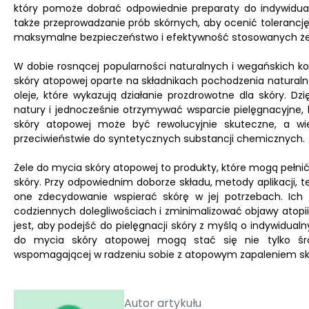
który pomoże dobrać odpowiednie preparaty do indywidual
także przeprowadzanie prób skórnych, aby ocenić tolerancj
maksymalne bezpieczeństwo i efektywność stosowanych żel
W dobie rosnącej popularności naturalnych i wegańskich 
skóry atopowej oparte na składnikach pochodzenia naturaln
oleje, które wykazują działanie prozdrowotne dla skóry. D
natury i jednocześnie otrzymywać wsparcie pielęgnacyjne, k
skóry atopowej może być rewolucyjnie skuteczne, a wiel
przeciwieństwie do syntetycznych substancji chemicznych.
Żele do mycia skóry atopowej to produkty, które mogą pełni
skóry. Przy odpowiednim doborze składu, metody aplikacji,
one zdecydowanie wspierać skórę w jej potrzebach. Ich
codziennych dolegliwościach i zminimalizować objawy atopii
jest, aby podejść do pielęgnacji skóry z myślą o indywidual
do mycia skóry atopowej mogą stać się nie tylko śro
wspomagającej w radzeniu sobie z atopowym zapaleniem sk
Autor artykułu