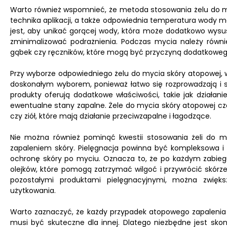
Warto również wspomnieć, że metoda stosowania żelu do m
technika aplikacji, a także odpowiednia temperatura wody
jest, aby unikać gorącej wody, która może dodatkowo wys
zminimalizować podrażnienia. Podczas mycia należy równi
gąbek czy ręczników, które mogą być przyczyną dodatkowe
Przy wyborze odpowiedniego żelu do mycia skóry atopowej, w
doskonałym wyborem, ponieważ łatwo się rozprowadzają i szy
produkty oferują dodatkowe właściwości, takie jak działani
ewentualne stany zapalne. Żele do mycia skóry atopowej częs
czy ziół, które mają działanie przeciwzapalne i łagodzące.
Nie można również pominąć kwestii stosowania żeli do my
zapaleniem skóry. Pielęgnacja powinna być kompleksowa i u
ochronę skóry po myciu. Oznacza to, że po każdym zabiegu
olejków, które pomogą zatrzymać wilgoć i przywrócić skórze
pozostałymi produktami pielęgnacyjnymi, można zwięks
użytkowania.
Warto zaznaczyć, że każdy przypadek atopowego zapalenia sk
musi być skuteczne dla innej. Dlatego niezbędne jest skons