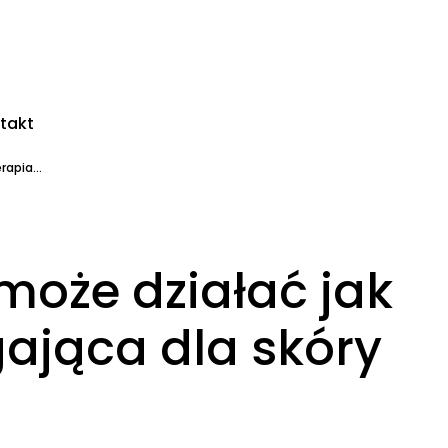
takt
apia...
może działać jak
ająca dla skóry