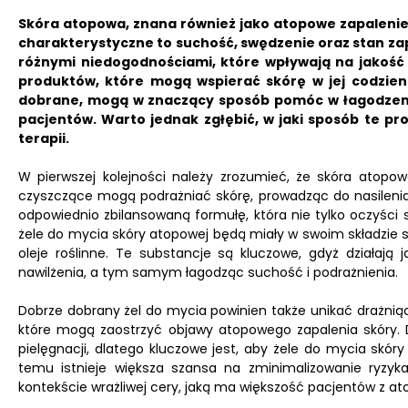
Skóra atopowa, znana również jako atopowe zapalenie 
charakterystyczne to suchość, swędzenie oraz stan za
różnymi niedogodnościami, które wpływają na jakość 
produktów, które mogą wspierać skórę w jej codzienn
dobrane, mogą w znaczący sposób pomóc w łagodzeni
pacjentów. Warto jednak zgłębić, w jaki sposób te pro
terapii.
W pierwszej kolejności należy zrozumieć, że skóra atopowa
czyszczące mogą podrażniać skórę, prowadząc do nasileni
odpowiednio zbilansowaną formułę, która nie tylko oczyści 
żele do mycia skóry atopowej będą miały w swoim składzie skł
oleje roślinne. Te substancje są kluczowe, gdyż działaj
nawilżenia, a tym samym łagodząc suchość i podrażnienia.
Dobrze dobrany żel do mycia powinien także unikać drażniący
które mogą zaostrzyć objawy atopowego zapalenia skóry.
pielęgnacji, dlatego kluczowe jest, aby żele do mycia skóry
temu istnieje większa szansa na zminimalizowanie ryzyka 
kontekście wrażliwej cery, jaką ma większość pacjentów z ato