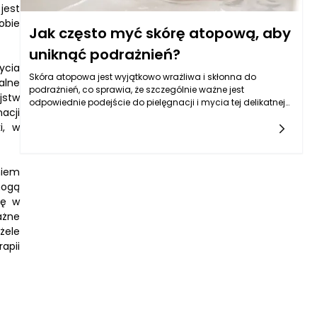
jest
obie
Jak często myć skórę atopową, aby
uniknąć podrażnień?
ycia
Skóra atopowa jest wyjątkowo wrażliwa i skłonna do
alne
podrażnień, co sprawia, że szczególnie ważne jest
jstw
odpowiednie podejście do pielęgnacji i mycia tej delikatnej
acji
skóry. Częstotliwość mycia skóry atopowej powinna być
i, w
dostosowana do indywidualnych potrzeb oraz stanu
skóry. Zazwyczaj zaleca się, aby osoby z atopowym
zapaleniem skóry nie myły się zbyt często, aby nie naruszyć
naturalnej bariery ochronnej. Zbyt częste mycie może
niem
prowadzić do przesuszenia i nasilenia objawów, dlatego
mogą
dobór odpowiednich produktów, takich jak żele do mycia
gę w
skóry atopowej, jest kluczowy. Celem jest osiągnięcie
ażne
równowagi między oczyszczaniem a nawilżeniem oraz
minimalizowanie ryzyka podrażnień.
żele
apii