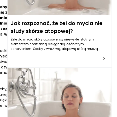
echy
ię z
anie
Jak rozpoznać, że żel do mycia nie
dnio
rzez
służy skórze atopowej?
ać w
Żele do mycia skóry atopowej są niezwykle istotnym
elementem codziennej pielęgnacji osób z tym
schorzeniem. Osoby z wrażliwą, atopową skórą muszą
odki
szczególnie dbać o to, co nakładają na swoje ciało, aby
mieć
uniknąć dalszych podrażnień i zaostrzeń objawów. Wybór
ciwe
odpowiedniego żelu do mycia może znacząco wpłynąć na
 czy
komfort życia i zdrowie skóry. Dlatego warto wiedzieć, jak
iomu
rozpoznać, że dany produkt nie nadaje się do ich pielęgnacji.
chy,
anej
ięki
ne w