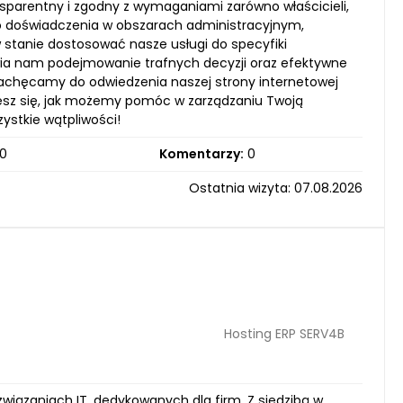
parentny i zgodny z wymaganiami zarówno właścicieli,
o doświadczenia w obszarach administracyjnym,
stanie dostosować nasze usługi do specyfiki
wia nam podejmowanie trafnych decyzji oraz efektywne
 Zachęcamy do odwiedzenia naszej strony internetowej
iesz się, jak możemy pomóc w zarządzaniu Twoją
stkie wątpliwości!
0
Komentarzy:
0
Ostatnia wizyta: 07.08.2026
Hosting ERP SERV4B
związaniach IT, dedykowanych dla firm. Z siedzibą w