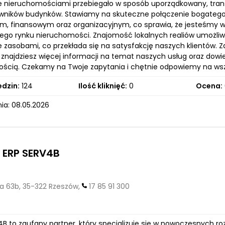
e nieruchomościami przebiegało w sposób uporządkowany, trans
kowników budynków. Stawiamy na skuteczne połączenie bogateg
m, finansowym oraz organizacyjnym, co sprawia, że jesteśmy w 
ego rynku nieruchomości. Znajomość lokalnych realiów umożli
e zasobami, co przekłada się na satysfakcję naszych klientów.
 znajdziesz więcej informacji na temat naszych usług oraz dow
ścią. Czekamy na Twoje zapytania i chętnie odpowiemy na wszy
edzin:
124
Ilość kliknięć:
0
Ocena:
ia: 08.05.2026
 ERP SERV4B
a 63b, 35-322 Rzeszów,
17 85 91 300
B to zaufany partner, który specjalizuje się w nowoczesnych ro