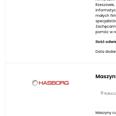
Rzeszowie,
informatyc
małych fir
specjalist
Zachęcamy 
pomóc w re
Ilość odwi
Data dodan
Maszyny
Raksza
Maszyny cu