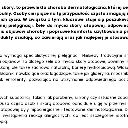
skóry, to przewlekła choroba dermatologiczna, której c
palny.
Osoby cierpiące na tę przypadłość często zmagają s
ich życia.
W związku z tym, kluczowe staje się poszukiw
ej pielęgnacji. Żele do mycia skóry atopowej, odpowie
u objawów choroby i poprawie komfortu użytkowania p
dukty działają, co zawierają oraz jak najlepiej je stosow
 wymaga specjalistycznej pielęgnacji. Niekiedy tradycyjne śr
a objawów. To dlatego żele do mycia skóry atopowej powinny 
skórę, ale także zachowa naturalną barierę hydrolipidową. Właś
adniki nawilżające oraz łagodzące, takie jak gliceryna, mocznik
ą jak emolienty, pozwalając na utrzymanie odpowiedniego poz
ch substancji, takich jak parabeny, silikony czy sztuczne zapa
 Duża część osób z skórą atopową odnajduje ulgę w przemyśl
 atopowej były hipoalergiczne i testowane dermatologicznie. Dz
wystąpienia reakcji alergicznych, co jest szczególnie istot
pią.