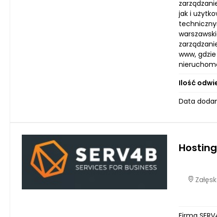
zarządzani
jak i użyt
techniczny
warszawski
zarządzani
www, gdzie
nieruchomo
Ilość odwi
Data dodan
Hosting
Załęsk
Firma SERV4