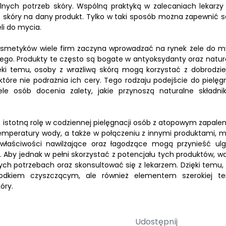
nych potrzeb skóry. Wspólną praktyką w zalecaniach lekarzy 
ę skóry na dany produkt. Tylko w taki sposób można zapewnić s
i do mycia.
kosmetyków wiele firm zaczyna wprowadzać na rynek żele do m
ego. Produkty te często są bogate w antyoksydanty oraz natur
zięki temu, osoby z wrażliwą skórą mogą korzystać z dobrodzie
tóre nie podrażnia ich cery. Tego rodzaju podejście do pielęgn
e osób docenia zalety, jakie przynoszą naturalne składnik
ć istotną rolę w codziennej pielęgnacji osób z atopowym zapale
 temperatury wody, a także w połączeniu z innymi produktami, 
 właściwości nawilżające oraz łagodzące mogą przynieść ul
. Aby jednak w pełni skorzystać z potencjału tych produktów, w
nych potrzebach oraz skonsultować się z lekarzem. Dzięki temu, 
dkiem czyszczącym, ale również elementem szerokiej ter
óry.
Udostępnij