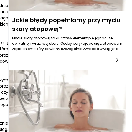
dnia
zane
maga
Jakie błędy popełniamy przy myciu
kich
skóry atopowej?
Mycie skóry atopowej to kluczowy element pielęgnacji tej
e są
delikatnej i wrażliwej skóry. Osoby borykające się z atopowym
tóre
zapaleniem skóry powinny szczególnie zwracać uwagę na
to, jakich produktów używają do codziennego oczyszczania
oraz
oraz w jaki sposób przeprowadzają te czynności. Często
oców
popełniane błędy mogą nie tylko przyczynić się do
pogorszenia stanu skóry, ale również wywołać nieprzyjemne
objawy, takie jak świąd, podrażnienie czy
owym
zaczerwienienie. Warto więc przyjrzeć się kilku najczęściej
oraz
występującym nieprawidłowościom, które mogą przytrafiać
się osobom z ograniczoną tolerancją na czynniki
 czy
zewnętrzne.
ej z
nego
znie
log,