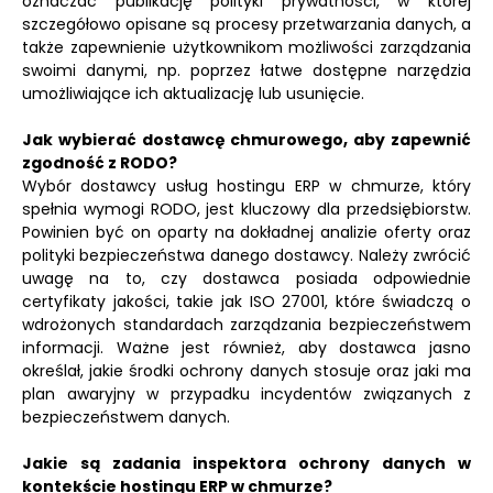
oznaczać publikację polityki prywatności, w której
szczegółowo opisane są procesy przetwarzania danych, a
także zapewnienie użytkownikom możliwości zarządzania
swoimi danymi, np. poprzez łatwe dostępne narzędzia
umożliwiające ich aktualizację lub usunięcie.
Jak wybierać dostawcę chmurowego, aby zapewnić
zgodność z RODO?
Wybór dostawcy usług hostingu ERP w chmurze, który
spełnia wymogi RODO, jest kluczowy dla przedsiębiorstw.
Powinien być on oparty na dokładnej analizie oferty oraz
polityki bezpieczeństwa danego dostawcy. Należy zwrócić
uwagę na to, czy dostawca posiada odpowiednie
certyfikaty jakości, takie jak ISO 27001, które świadczą o
wdrożonych standardach zarządzania bezpieczeństwem
informacji. Ważne jest również, aby dostawca jasno
określał, jakie środki ochrony danych stosuje oraz jaki ma
plan awaryjny w przypadku incydentów związanych z
bezpieczeństwem danych.
Jakie są zadania inspektora ochrony danych w
kontekście hostingu ERP w chmurze?