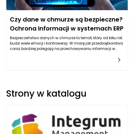
Czy dane w chmurze są bezpieczne?
Ochrona informacji w systemach ERP
Bezpieczeństwo danych w chmurze to temat, który od kilku lat
budzi wiele emocji i kontrowersji. W miarę jak przedsiębiorstwa
coraz bardziej polegają na przechowywaniu informacji w
chmurze, nasila się dyskusja na temat zabezpieczeń
oferowanych przez dostawców usług
chmurowych. Kluczowym czynnikiem w ocenie
bezpieczeństwa danych w chmurze jest zrozumienie, jak
różnorodne zagrożenia mogą wpływać na dane oraz jakie
mechanizmy ochrony są wdrażane przez dostawców. W
przypadku systemów ERP, które często gromadzą i
Strony w katalogu
przetwarzają wrażliwe dane, kwestia bezpieczeństwa staje się
jeszcze bardziej złożona i istotna.