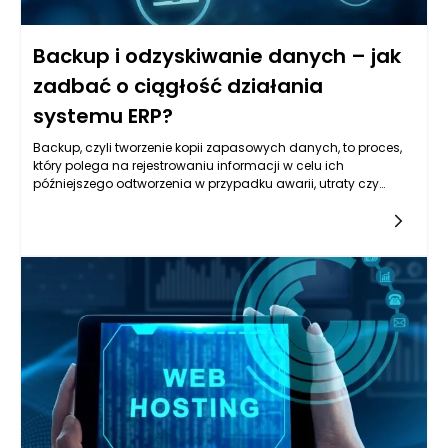
Backup i odzyskiwanie danych – jak
zadbać o ciągłość działania
systemu ERP?
Backup, czyli tworzenie kopii zapasowych danych, to proces,
który polega na rejestrowaniu informacji w celu ich
późniejszego odtworzenia w przypadku awarii, utraty czy
zniszczenia. W kontekście systemów ERP, które integrują różne
funkcje zarządzania w przedsiębiorstwie, takich jak
księgowość, zarządzanie zasobami ludzkimi, sprzedaż,
magazynowanie i wiele innych, backup staje się niezbędnym
elementem strategii zapewniającej ciągłość działania. Bez
odpowiednich procedur tworzenia i zarządzania kopiami
zapasowymi, firma naraża się na poważne straty finansowe
oraz reputacyjne. Kiedy z systemem ERP występuje awaria lub
inne trudności, kluczowe jest, aby dostęp do danych był
natychmiastowy, a ich odzyskanie nie zajmowało zbyt wiele
czasu.