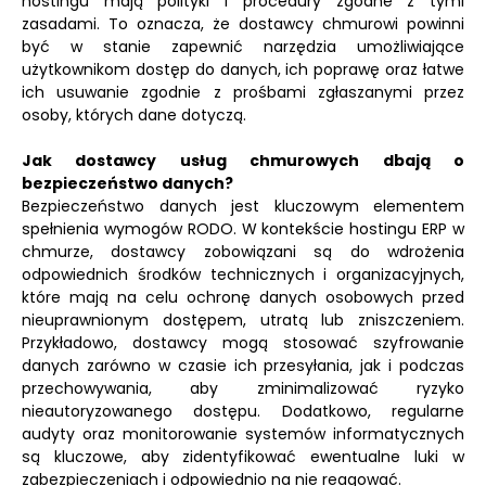
hostingu mają polityki i procedury zgodne z tymi
zasadami. To oznacza, że dostawcy chmurowi powinni
być w stanie zapewnić narzędzia umożliwiające
użytkownikom dostęp do danych, ich poprawę oraz łatwe
ich usuwanie zgodnie z prośbami zgłaszanymi przez
osoby, których dane dotyczą.
Jak dostawcy usług chmurowych dbają o
bezpieczeństwo danych?
Bezpieczeństwo danych jest kluczowym elementem
spełnienia wymogów RODO. W kontekście hostingu ERP w
chmurze, dostawcy zobowiązani są do wdrożenia
odpowiednich środków technicznych i organizacyjnych,
które mają na celu ochronę danych osobowych przed
nieuprawnionym dostępem, utratą lub zniszczeniem.
Przykładowo, dostawcy mogą stosować szyfrowanie
danych zarówno w czasie ich przesyłania, jak i podczas
przechowywania, aby zminimalizować ryzyko
nieautoryzowanego dostępu. Dodatkowo, regularne
audyty oraz monitorowanie systemów informatycznych
są kluczowe, aby zidentyfikować ewentualne luki w
zabezpieczeniach i odpowiednio na nie reagować.