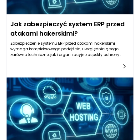
Jak zabezpieczyć system ERP przed
atakami hakerskimi?
Zabezpieczenie systemu ERP przed atakami hakerskimi
wymaga kompleksowego podejścia, uwzględniającego
zarówno techniczne, jak i organizacyjne aspekty ochrony
danych. Systemy ERP, które integrują wiele kluczowych funkcji
biznesowych, od zarządzania finansami po zarządzanie
łańcuchem dostaw, są szczególnie wrażliwe na ataki
cybernetyczne. Pierwszym krokiem w zabezpieczaniu systemu
ERP jest przeprowadzenie szczegółowej analizy ryzyk, która
pozwala zidentyfikować potencjalne słabości oraz wdrożyć
odpowiednie procedury, które zminimalizują zagrożenie.
Ważne jest, aby regularnie weryfikować i aktualizować te
analizy, jako że nowe techniki ataku są stale rozwijane przez
cyberprzestępców.