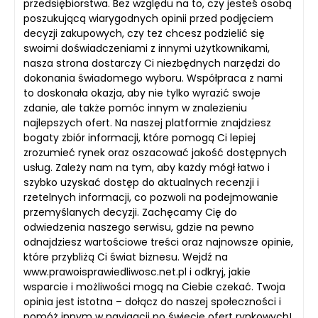
przedsiębiorstwa. Bez względu na to, czy jesteś osobą
poszukującą wiarygodnych opinii przed podjęciem
decyzji zakupowych, czy też chcesz podzielić się
swoimi doświadczeniami z innymi użytkownikami,
nasza strona dostarczy Ci niezbędnych narzędzi do
dokonania świadomego wyboru. Współpraca z nami
to doskonała okazja, aby nie tylko wyrazić swoje
zdanie, ale także pomóc innym w znalezieniu
najlepszych ofert. Na naszej platformie znajdziesz
bogaty zbiór informacji, które pomogą Ci lepiej
zrozumieć rynek oraz oszacować jakość dostępnych
usług. Zależy nam na tym, aby każdy mógł łatwo i
szybko uzyskać dostęp do aktualnych recenzji i
rzetelnych informacji, co pozwoli na podejmowanie
przemyślanych decyzji. Zachęcamy Cię do
odwiedzenia naszego serwisu, gdzie na pewno
odnajdziesz wartościowe treści oraz najnowsze opinie,
które przybliżą Ci świat biznesu. Wejdź na
www.prawoisprawiedliwosc.net.pl i odkryj, jakie
wsparcie i możliwości mogą na Ciebie czekać. Twoja
opinia jest istotna – dołącz do naszej społeczności i
pomóż innym w navigacji po świecie ofert rynkowych!